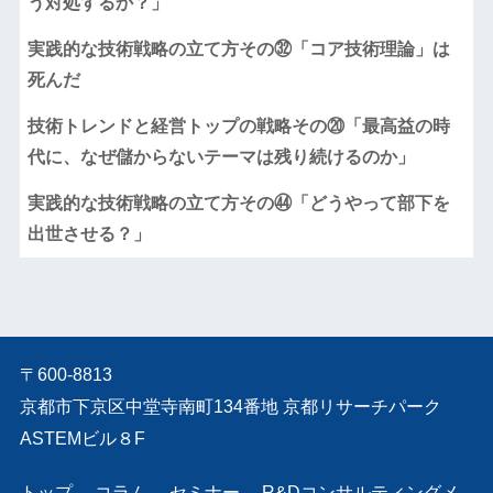
う対処するか？」
実践的な技術戦略の立て方その㉜「コア技術理論」は
死んだ
技術トレンドと経営トップの戦略その⑳「最高益の時
代に、なぜ儲からないテーマは残り続けるのか」
実践的な技術戦略の立て方その㊹「どうやって部下を
出世させる？」
〒600-8813
京都市下京区中堂寺南町134番地 京都リサーチパーク
ASTEMビル８F
トップ
コラム
セミナー
R&Dコンサルティングメ