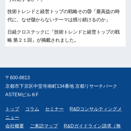
技術トレンドと経営トップの戦略その⑳「最高益の時
代に、なぜ儲からないテーマは残り続けるのか」
日経クロステックに「技術トレンドと経営トップの戦
略 第２１回」が掲載されました。
〒600-8813
京都市下京区中堂寺南町134番地 京都リサーチパーク
ASTEMビル８F
トップ
コラム
セミナー
R&Dコンサルティングメ
ニュー
会社概要
ご来訪マップ
R&Dガイドライン請求（無