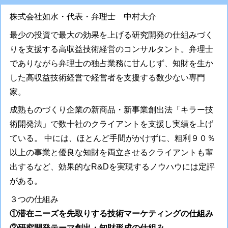
株式会社如水・代表・弁理士 中村大介
最少の投資で最大の効果を上げる研究開発の仕組みづく
りを支援する高収益技術経営のコンサルタント。弁理士
でありながら弁理士の独占業務に甘んじず、知財を生か
した高収益技術経営で経営者を支援する数少ない専門
家。
成熟ものづくり企業の新商品・新事業創出法「キラー技
術開発法」で数十社のクライアントを支援し実績を上げ
ている。 中には、ほとんど手間がかけずに、粗利９０％
以上の事業と優良な知財を両立させるクライアントも輩
出するなど、効果的なR&Dを実現するノウハウには定評
がある。
３つの仕組み
①潜在ニーズを先取りする技術マーケティングの仕組み
②研究開発テーマ創出・知財形成の仕組み