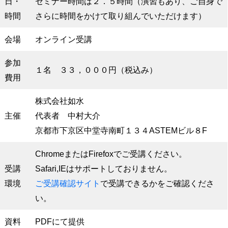
日・
セミナー時間は２．５時間（演習もあり、ご自身で
時間
さらに時間をかけて取り組んでいただけます）
会場
オンライン受講
参加
１名 ３３，０００円（税込み）
費用
株式会社如水
主催
代表者 中村大介
京都市下京区中堂寺南町１３４ASTEMビル８F
ChromeまたはFirefoxでご受講ください。
受講
Safari,IEはサポートしておりません。
環境
ご受講確認サイト
で受講できるかをご確認くださ
い。
資料
PDFにて提供