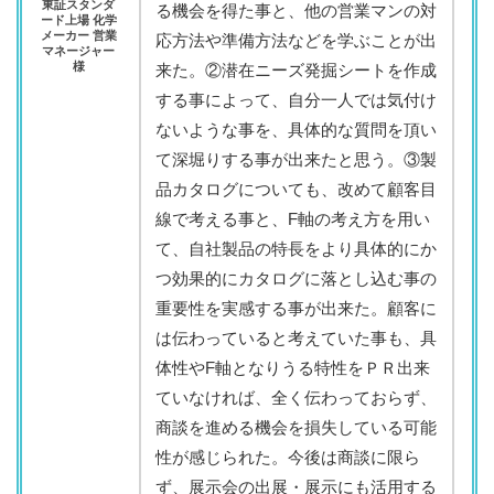
東証スタンダ
る機会を得た事と、他の営業マンの対
ード上場 化学
メーカー 営業
応方法や準備方法などを学ぶことが出
マネージャー
様
来た。②潜在ニーズ発掘シートを作成
する事によって、自分一人では気付け
ないような事を、具体的な質問を頂い
て深堀りする事が出来たと思う。③製
品カタログについても、改めて顧客目
線で考える事と、F軸の考え方を用い
て、自社製品の特長をより具体的にか
つ効果的にカタログに落とし込む事の
重要性を実感する事が出来た。顧客に
は伝わっていると考えていた事も、具
体性やF軸となりうる特性をＰＲ出来
ていなければ、全く伝わっておらず、
商談を進める機会を損失している可能
性が感じられた。今後は商談に限ら
ず、展示会の出展・展示にも活用する