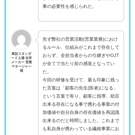
事の必要性を感じられた。
先ず弊社の営業活動(営業業務)におけ
るルール、仕組みがこれまで存在して
東証スタンダ
おらず、全担当者からの引継ぎやOJT
ード上場 化学
メーカー 営業
が全てで当たり前の感覚となってい
マネージャー
様
た。
今回の研修を受けて、最も印象に残っ
た言葉は「顧客の先生(医者)になる」
という言葉で有り、顧客に指導、助言
出来る存在になる事で携わる事業の付
加価値や自分自身の存在価値を再認識
出来るのだと時間しました。これまで
も私自身が携わっている繊維事業にお