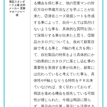
東証スタンダ
る機会を得た事と、他の営業マンの対
ード上場 化学
メーカー 営業
応方法や準備方法などを学ぶことが出
マネージャー
様
来た。②潜在ニーズ発掘シートを作成
する事によって、自分一人では気付け
ないような事を、具体的な質問を頂い
て深堀りする事が出来たと思う。③製
品カタログについても、改めて顧客目
線で考える事と、F軸の考え方を用い
て、自社製品の特長をより具体的にか
つ効果的にカタログに落とし込む事の
重要性を実感する事が出来た。顧客に
は伝わっていると考えていた事も、具
体性やF軸となりうる特性をＰＲ出来
ていなければ、全く伝わっておらず、
商談を進める機会を損失している可能
性が感じられた。今後は商談に限ら
ず、展示会の出展・展示にも活用する