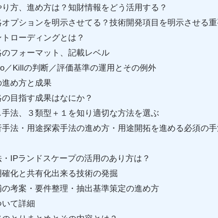
やり方、進め方は？知財情報をどう活用する？
略オプションを明示させてる？技術開発項目を明示させる重
ントローディングとは？
略のフォーマット、記載レベル
o／Killの判断／評価基準の運用とその例外
の進め方と成果
略の目指す成果はなにか？
し手法、３類型＋１を知り適切な方法を選ぶ
析手法・用途探索手法の進め方・用途開拓を進める必須の手
・IPランドスケープの活用のあり方は？
明確化と共有化出来る技術の発掘
補の考案・要件整理・抽出基準策定の進め方
ついて詳細