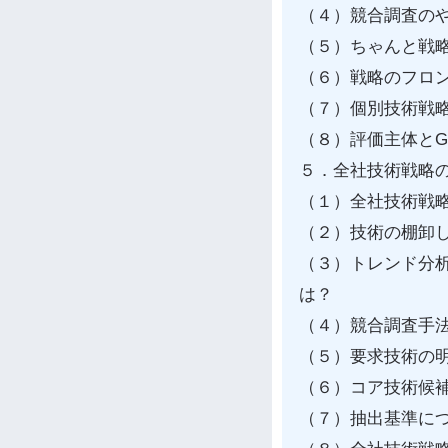
（４）競合調査の
（５）ちゃんと戦
（６）戦略のフロ
（７）個別技術戦
（８）評価主体とG
５．全社技術戦略
（１）全社技術戦
（２）技術の棚卸
（３）トレンド分
は？
（４）競合調査手法
（５）要求技術の
（６）コア技術候
（７）抽出基準に