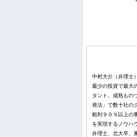
中村大介（弁理士
最少の投資で最大
タント。成熟もの
発法」で数十社の
粗利９０％以上の
を実現するノウハ
弁理士、北大卒、