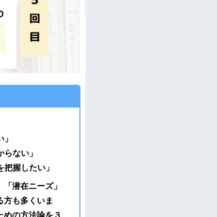
い」
からない」
を把握したい」
。「潜在ニーズ」
る方も多くいま
ための方法論を３