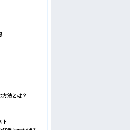
得
の方法とは？
スト