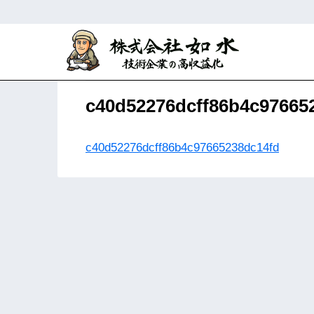
ホーム
AAAクライアント専用ページ
c40d52276dcff86b4c97665
c40d52276dcff86b4c97665238dc14fd