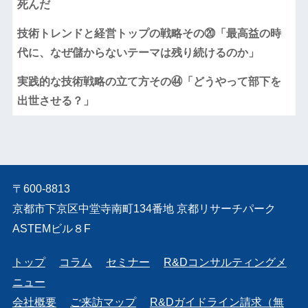
死んだ
技術トレンドと経営トップの戦略その⑳「最高益の時
代に、なぜ儲からないテーマは残り続けるのか」
実践的な技術戦略の立て方その㊹「どうやって部下を
出世させる？」
〒600-8813
京都市下京区中堂寺南町134番地 京都リサーチパーク
ASTEMビル８F
トップ
コラム
セミナー
R&Dコンサルティングメ
ニュー
会社概要
ご来訪マップ
R&Dガイドライン請求（無