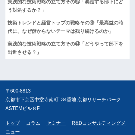
実践的な技術戦略の立て方その㊺「暴走する部下にど
う対処するか？」
技術トレンドと経営トップの戦略その⑳「最高益の時
代に、なぜ儲からないテーマは残り続けるのか」
実践的な技術戦略の立て方その㊹「どうやって部下を
出世させる？」
〒600-8813
京都市下京区中堂寺南町134番地 京都リサーチパーク
ASTEMビル８F
トップ
コラム
セミナー
R&Dコンサルティングメ
ニュー