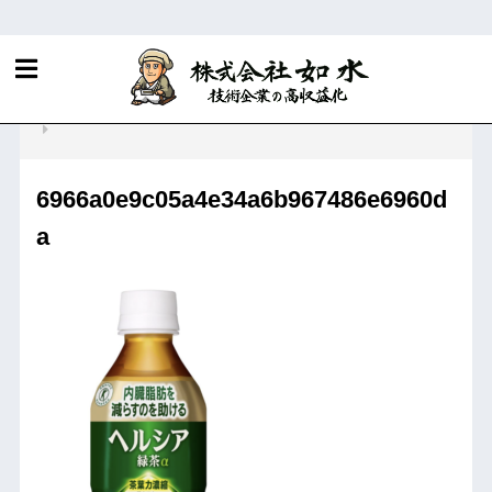
ホーム
R&D・知財マネジメントに関する当社サービス
「潜在ニーズ」とは何か？どうすれば先取りできるか？
6966a0e9c05a4e34a6b967486e6960d
a