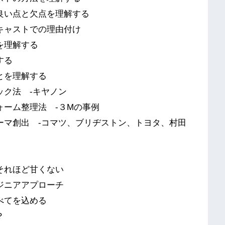
良い点と欠点を理解する
キャストでの理由付け
を理解する
する
とを理解する
ック法 -キヤノン
ーム整理法 -３Mの事例
ーマ創出 -コマツ、ブリヂストン、トヨタ、村田
それほど甘くない
ジニアアプローチ
べてを込める
？