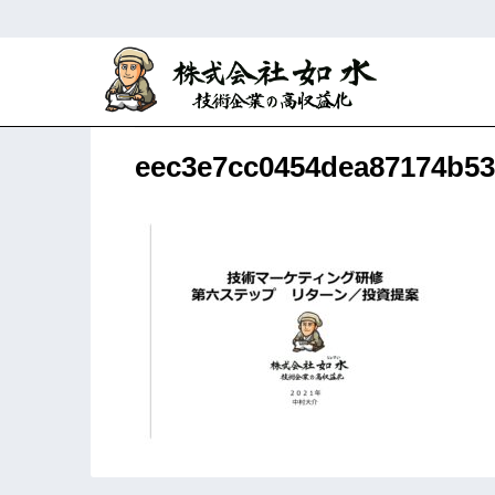
ホーム
AAAクライアント専用ページ
eec3e7cc0454dea87174b5