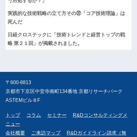
う対処するか？」
実践的な技術戦略の立て方その㉜「コア技術理論」は
死んだ
日経クロステックに「技術トレンドと経営トップの戦
略 第２１回」が掲載されました。
〒600-8813
京都市下京区中堂寺南町134番地 京都リサーチパーク
ASTEMビル８F
トップ
コラム
セミナー
R&Dコンサルティングメ
ニュー
会社概要
ご来訪マップ
R&Dガイドライン請求（無