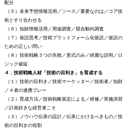
配分
（５）未来予想情報活用／ソース／重要なのは／コア技
術とすり合わせる
（６）知財情報活用／用途調査／競合動向調査
（７）仮説思考／技術プラットフォーム化仮説／仮説の
ための正しい問い
（８）技術戦略３つの失敗／形式のみ／綺麗な説明／ロ
ジック破綻
４．技術戦略人材「技術の目利き」を育成する
（１）技術の目利き／技術マーケッター／技術者／知財
／４者の連携プレー
（２）育成方法／技術戦略策定による／研修／実施演習
／計画好きな経営者こそ
（３）ノウハウ伝承の設計／伝承にかけるべきもの／技
術の目利きの役割